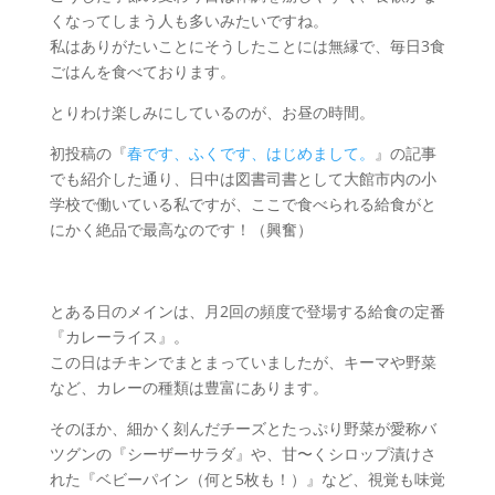
くなってしまう人も多いみたいですね。
私はありがたいことにそうしたことには無縁で、毎日3食
ごはんを食べております。
とりわけ楽しみにしているのが、お昼の時間。
初投稿の『
春です、ふくです、はじめまして。
』の記事
でも紹介した通り、日中は図書司書として大館市内の小
学校で働いている私ですが、ここで食べられる給食がと
にかく絶品で最高なのです！（興奮）
とある日のメインは、月2回の頻度で登場する給食の定番
『カレーライス』。
この日はチキンでまとまっていましたが、キーマや野菜
など、カレーの種類は豊富にあります。
そのほか、細かく刻んだチーズとたっぷり野菜が愛称バ
ツグンの『シーザーサラダ』や、甘〜くシロップ漬けさ
れた『ベビーパイン（何と5枚も！）』など、視覚も味覚