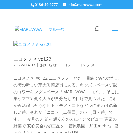
0186-59-6777
info@maruwwa.com
ニコメノメ vol.22
2022-03-03
|
お知らせ
,
ニコメ
,
ニコメノメ
ニコメノメ_vol.22 ニコメノメ わたし目線でみつけたこ
の街の新しい芽大町商店街にある、キッズスペース併設
のコワーキングスペース「MARUWWAニコメ」。そこに
集うママや働く人々が自分たちの目線で見つけた、これ
から活躍しそうなヒト・モノ・コトなど身のまわりの新
しい芽。それが「ニコメ（二個目）のメ（目・芽）で
す。」 今月のメダマ 輝くあの人にインタビュー 実家の
野菜で 安心安全な加工品を「菅原農園・加工mehe」 盛
あぐりさん Instagram：moria359...