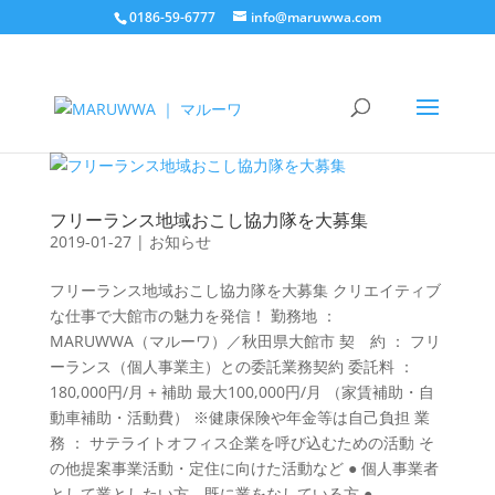
0186-59-6777
info@maruwwa.com
フリーランス地域おこし協力隊を大募集
2019-01-27
|
お知らせ
フリーランス地域おこし協力隊を大募集 クリエイティブ
な仕事で大館市の魅力を発信！ 勤務地 ：
MARUWWA（マルーワ）／秋田県大館市 契 約 ： フリ
ーランス（個人事業主）との委託業務契約 委託料 ：
180,000円/月 + 補助 最大100,000円/月 （家賃補助・自
動車補助・活動費） ※健康保険や年金等は自己負担 業
務 ： サテライトオフィス企業を呼び込むための活動 そ
の他提案事業活動・定住に向けた活動など ● 個人事業者
として業としたい方、既に業をなしている方 ●...