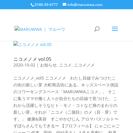
0186-59-6777
info@maruwwa.com
ニコメノメ vol.05
2020-10-02
|
お知らせ
,
ニコメ
,
ニコメノメ
ニコメノメ_vol5 ニコメノメ わたし目線でみつけたこ
の街の新しい芽 大町商店街にある、キッズスペース併設
のコワーキングスペース「MARUWWAニコメ」。 そこ
に集うママや働く人々が自分たちの目線で見つけた、こ
れから活躍しそうなヒト・モノ・コトなど身のまわりの
新しい芽。それが「ニコメ（二個目）のメ（目・芽）で
す。」 健康&美容 すこやかびじん アロマバスソルト〜
ずぼらさんでもできる〜 【プロフィール】 にゃごにゃご
にゃーご 代表 田中 由紀子さん 人生を喜劇に。 歓喜