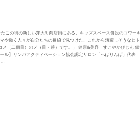
みつけたこの街の新しい芽大町商店街にある、キッズスペース併設のコワー
ママや働く人々が自分たちの目線で見つけた、これから活躍しそうなヒ
メ（二個目）のメ（目・芽）です。」 健康&美容 すこやかびじん 鎖
ィール】リンパアクティベーション協会認定サロン「へばりんぱ」代表
..