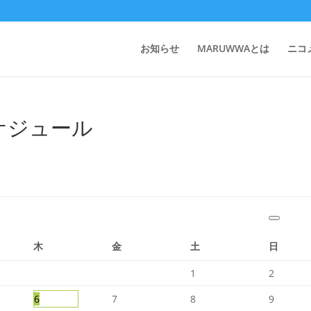
お知らせ
MARUWWAとは
ニコ
スケジュール
木
金
土
日
1
2
6
7
8
9