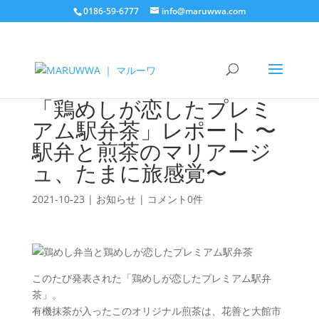
0186-59-6777
info@maruwwa.com
「鶏めしが恋したプレミ
アム駅弁茶」レポート 〜
駅弁と煎茶のマリアージ
ュ、たまに旅感覚〜
2021-10-23
|
お知らせ
|
コメント0件
このたび発表された「鶏めしが恋したプレミアム駅弁
茶」。
有機抹茶が入ったこのオリジナル煎茶は、花善と大館市