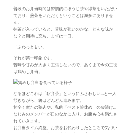
普段のお弁当時間は習慣的にほうじ茶や緑茶をいただい
ており、煎茶をいただくということは滅多にありませ
ん。
抹茶が入っていると、苦味が強いのかな、どんな味か
な？と期待に充ち、まずは一口。
「ふわっと甘い」
それが第一印象です。
苦味や甘みが大きく主張しないので、あくまで今の主役
は鶏めし弁当。
なるほどこれは「駅弁茶」というにふさわしい…と一人
頷きながら、箸はどんどん進みます。
甘辛く煮たの鶏肉や、私的「ベスト箸休め」の柴漬け…
なじみのメンバーが口のなかに入り、お腹も心も満たさ
れていきます。
お弁当タイム終盤、お茶をお代わりしたところで気づい