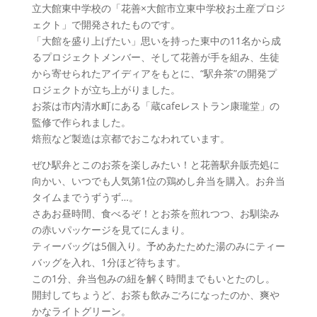
立大館東中学校の「花善×大館市立東中学校お土産プロジ
ェクト」で開発されたものです。
「大館を盛り上げたい」思いを持った東中の11名から成
るプロジェクトメンバー、そして花善が手を組み、生徒
から寄せられたアイディアをもとに、“駅弁茶”の開発プ
ロジェクトが立ち上がりました。
お茶は市内清水町にある「蔵cafeレストラン康瓏堂」の
監修で作られました。
焙煎など製造は京都でおこなわれています。
ぜひ駅弁とこのお茶を楽しみたい！と花善駅弁販売処に
向かい、いつでも人気第1位の鶏めし弁当を購入。お弁当
タイムまでうずうず…。
さあお昼時間、食べるぞ！とお茶を煎れつつ、お馴染み
の赤いパッケージを見てにんまり。
ティーバッグは5個入り。予めあたためた湯のみにティー
バッグを入れ、1分ほど待ちます。
この1分、弁当包みの紐を解く時間までもいとたのし。
開封してちょうど、お茶も飲みごろになったのか、爽や
かなライトグリーン。