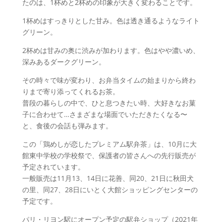
たのは、1杯めと2杯めの印象が大きく変わることです。
1杯めはすっきりとした甘み。色は透き通るようなライト
グリーン。
2杯めは甘みの奥に渋みが加わります。色はやや濃いめ、
深みあるダークグリーン。
その時々で味が変わり、お弁当タイムの始まりから終わ
りまで寄り添ってくれるお茶。
普段の暮らしの中で、ひと息つきたい時、大好きなお菓
子に合わせて…さまざまな場面でいただきたくなる〜
と、食後の会話も弾みます。
この「鶏めしが恋したプレミアム駅弁茶」は、10月に大
館東中学校の学校祭で、保護者の皆さんへの先行販売が
予定されています。
一般販売は11月13、14日に花善、同20、21日に秋田犬
の里、同27、28日にいとく大館ショッピングセンターの
予定です。
パリ・リヨン駅にオープン予定の駅弁ショップ（2021年