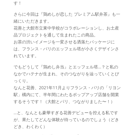
す！
さらに今回は『鶏めしが恋した プレミアム駅弁茶』も一
緒にいただきます。
花善と大館市立東中学校がコラボレーションし、お土産
品プロジェクトを通して生まれたこの商品。
お茶の渋いイメージを一変させる洒落たパッケージに
は、フランス・パリのエッフェル塔が小さくデザインさ
れています。
でもどうして『鶏めし弁当』とエッフェル塔…？と私の
なかでハテナが生まれ、そのつながりを辿っていくとび
っくり。
なんと花善、2021年11月よりフランス・パリの「リヨン
駅」構内にて、半年間にわたるポップアップ店舗を開業
するそうです！（大館とパリ、つながりました〜！）
…と、なんとも豪華すぎる花善デビューを控える私です
が、果たしてどんな体験が待っているのでしょう（どき
どき、わくわく）