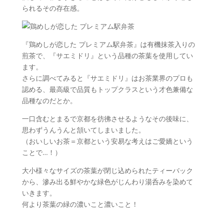
られるその存在感。
『鶏めしが恋した プレミアム駅弁茶』は有機抹茶入りの
煎茶で、『サエミドリ』という品種の茶葉を使用してい
ます。
さらに調べてみると『サエミドリ』はお茶業界のプロも
認める、最高級で品質もトップクラスという才色兼備な
品種なのだとか。
一口含むとまるで京都を彷彿させるようなその後味に、
思わずうんうんと頷いてしまいました。
（おいしいお茶＝京都という安易な考えはご愛嬌という
ことで…！）
大小様々なサイズの茶葉が閉じ込められたティーバック
から、滲み出る鮮やかな緑色がじんわり湯呑みを染めて
いきます。
何より茶葉の緑の濃いこと濃いこと！