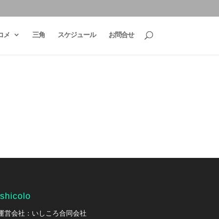
コメ
三角
スケジュール
お問合せ
ishicolo
運営会社：いしころ合同会社