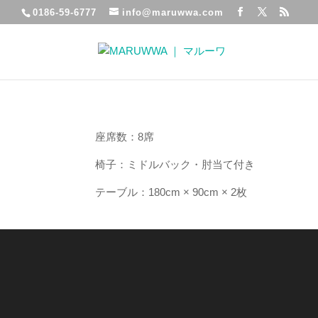
0186-59-6777
info@maruwwa.com
座席数：8席
椅子：ミドルバック・肘当て付き
テーブル：180cm × 90cm × 2枚